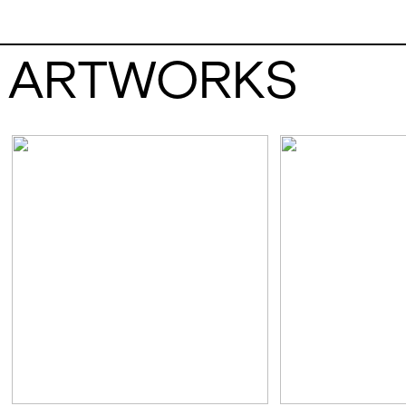
sulla qualità, diversità e proprietà dei colori e su
e rappresentarli come sostanza e non come sinto
Un atto, il loro, che si esplica su una porzione lim
ARTWORKS
ma che potenzialmente si espande fino al punto o
sensorialità, per una diversa accezione di astraz