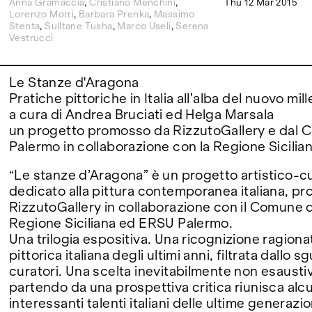
Anna Gramaccia
,
Cristiano Menchini
,
Thu 12 Mar 2015
Lorenzo Morri
,
Barbara Prenka
,
Massimo
Stenta
,
Sulltane Tusha
,
Marco Useli
,
Serena
FAIRS
Vestrucci
Le Stanze d'Aragona
ABOUT
Pratiche pittoriche in Italia all’alba del nuovo mil
a cura di Andrea Bruciati ed Helga Marsala
un progetto promosso da RizzutoGallery e dal 
Palermo in collaborazione con la Regione Sicilia
“Le stanze d’Aragona” è un progetto artistico-cu
dedicato alla pittura contemporanea italiana, p
RizzutoGallery in collaborazione con il Comune d
Regione Siciliana ed ERSU Palermo.
Una trilogia espositiva. Una ricognizione ragiona
pittorica italiana degli ultimi anni, filtrata dallo 
curatori. Una scelta inevitabilmente non esausti
partendo da una prospettiva critica riunisca alcuni
interessanti talenti italiani delle ultime generazi