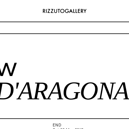
STANZE D'ARAGONA
ow
ADDRESS
 6496654
Via Maletto, 5, 90133 Palermo, Italy
y.com
Google Maps
(0) 157 73718369
Ackerstraße 34, 40233, Düsseldorf,
 D'ARAGONA 
y.com
Germany
Google Maps
END