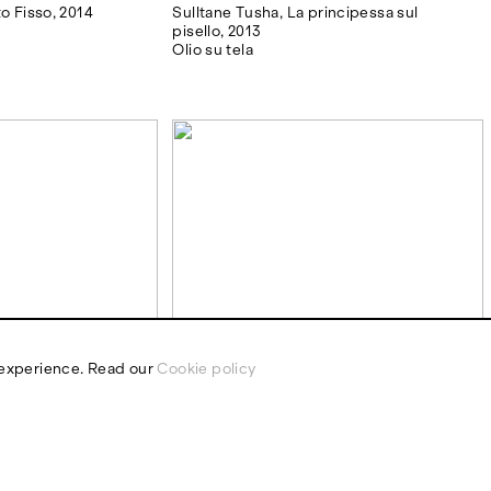
o Fisso, 2014
Sulltane Tusha, La principessa sul
pisello, 2013
Olio su tela
 experience. Read our
Cookie policy
brio e
Serena Vestrucci, Trucco (5 giorni),
2014