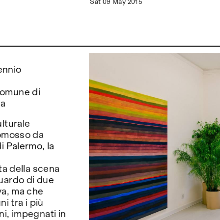
Sat 09 May 2015
lennio
Comune di
na
lturale
romosso da
i Palermo, la
ta della scena
sguardo di due
va, ma che
 tra i più
oni, impegnati in