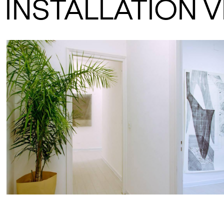
INSTALLATION 
equilibri provvisori,
non alle gerarchie e le tendenze accreditate. An
volta è intorno alle luminose periferie – del mon
soprattutto del pensiero – che i tanti centri poss
si ridefiniscono.
La prima mostra – che si avvale del coordinamen
Andrea Bruciati - ospita i lavori di Anna Gramacc
1980), Cristiano Menchini (Viareggio, 1986), Lore
1989), Barbara Prenka (Jakova, 1990), Massimo S
1991), Sulltane Tusha (Durazzo, 1988), Marco Use
1983), Serena Vestrucci (Milano, 1986).
“Al centro una riflessione sulla pelle come superfi
limite è la cornice, il colore il suo cromosoma. Un
aniconica quale testimonianza della nostra cont
Ragionando su queste tre categorie si effettua 
ricognizione fattuale tra otto giovanissimi artisti
cimentano sul dispositivo pittorico. Un campo di
forse, di certo un aggiornamento esperienziale 
Dialogo di Ludovico Dolce (Venezia, 1565), dove 