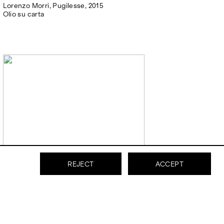
Lorenzo Morri, Pugilesse, 2015
Olio su carta
REJECT
ACCEPT
Anna Gramaccia, Untitled, 2015
Pantone su carta incisa su tessuto