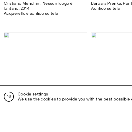
Cristiano Menchini, Nessun luogo è
Barbara Prenka, Punt
lontano, 2014
Acrilico su tela
Acquerello e acrilico su tela
Cookie settings
15
We use the cookies to provide you with the best possible
Massimo Stenta, Veli, 2014
Marco Useli, In Equili
Olio su garza di cotone
trasformazione, 2014