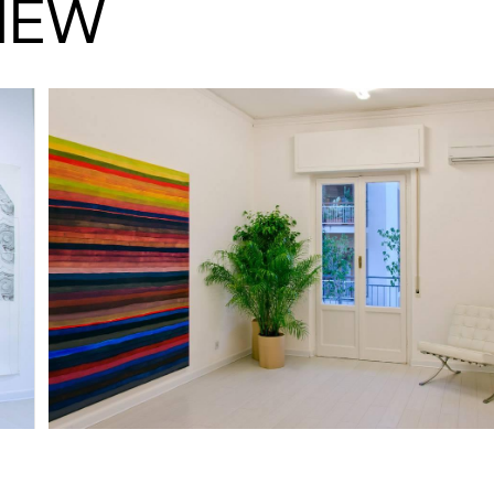
VIEW
zi. Qualche
do, ma
ibili ruotano e
to specifico di
ia (Perugia,
nzo Morri (Jesi,
tenta (Trieste,
li (Nuoro,
cie: il suo
a pittura
emporaneità.
una
 che si
 alienazione
dal celebre
si ragionava