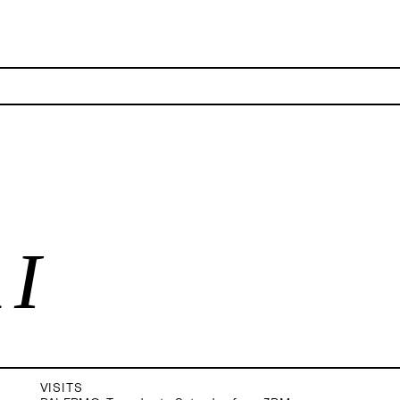
 I
NEWSLETTER
Stay updated on the gallery program and
news.
Subscribe
I
VISITS